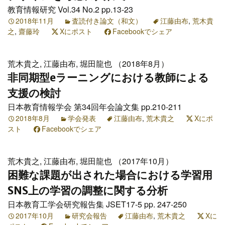
教育情報研究 Vol.34 No.2 pp.13-23
2018年11月
査読付き論文（和文）
江藤由布
,
荒木貴
之
,
齋藤玲
Xにポスト
Facebookでシェア
荒木貴之, 江藤由布, 堀田龍也 （2018年8月）
非同期型eラーニングにおける教師による
支援の検討
日本教育情報学会 第34回年会論文集 pp.210-211
2018年8月
学会発表
江藤由布
,
荒木貴之
Xにポ
スト
Facebookでシェア
荒木貴之, 江藤由布, 堀田龍也 （2017年10月）
困難な課題が出された場合における学習用
SNS上の学習の調整に関する分析
日本教育工学会研究報告集 JSET17-5 pp. 247-250
2017年10月
研究会報告
江藤由布
,
荒木貴之
Xに