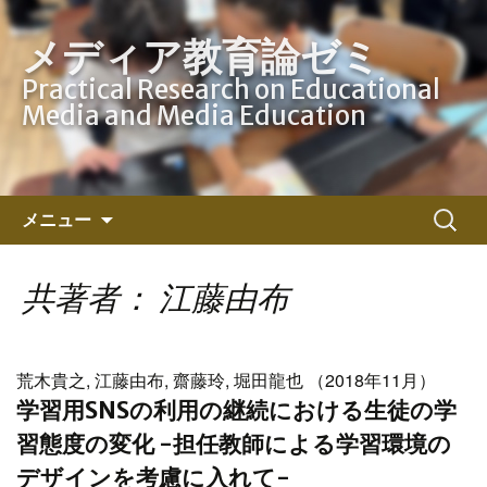
メディア教育論ゼミ
Practical Research on Educational
Media and Media Education
コ
検
メニュー
ン
索:
テ
ン
共著者： 江藤由布
ツ
へ
ス
荒木貴之, 江藤由布, 齋藤玲, 堀田龍也 （2018年11月）
キ
学習用SNSの利用の継続における生徒の学
ッ
習態度の変化 -担任教師による学習環境の
プ
デザインを考慮に入れて-