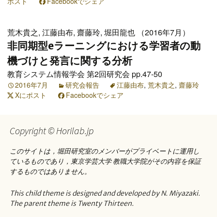
ポスト
Facebookでシェア
荒木貴之, 江藤由布, 齋藤玲, 堀田龍也 （2016年7月）
非同期型eラーニングにおける学習者の動
機づけと発言に関する分析
教育システム情報学会 第2回研究会 pp.47-50
2016年7月
研究会報告
江藤由布
,
荒木貴之
,
齋藤玲
Xにポスト
Facebookでシェア
Copyright © Horilab.jp
このサイトは，堀田研究室のメンバーがプライベートに運用し
ているものであり，東京学芸大学 教職大学院がその内容を保証
するものではありません。
This child theme is designed and developed by N. Miyazaki.
The parent theme is Twenty Thirteen.