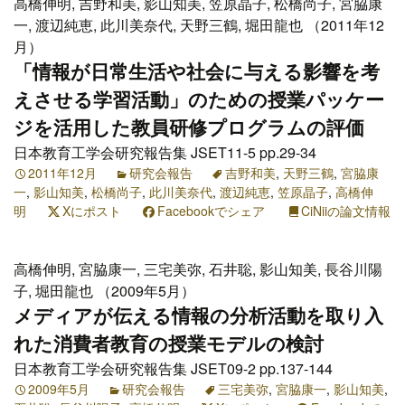
高橋伸明, 吉野和美, 影山知美, 笠原晶子, 松橋尚子, 宮脇康
一, 渡辺純恵, 此川美奈代, 天野三鶴, 堀田龍也 （2011年12
月）
「情報が日常生活や社会に与える影響を考
えさせる学習活動」のための授業パッケー
ジを活用した教員研修プログラムの評価
日本教育工学会研究報告集 JSET11-5 pp.29-34
2011年12月
研究会報告
吉野和美
,
天野三鶴
,
宮脇康
一
,
影山知美
,
松橋尚子
,
此川美奈代
,
渡辺純恵
,
笠原晶子
,
高橋伸
明
Xにポスト
Facebookでシェア
CiNiiの論文情報
高橋伸明, 宮脇康一, 三宅美弥, 石井聡, 影山知美, 長谷川陽
子, 堀田龍也 （2009年5月）
メディアが伝える情報の分析活動を取り入
れた消費者教育の授業モデルの検討
日本教育工学会研究報告集 JSET09-2 pp.137-144
2009年5月
研究会報告
三宅美弥
,
宮脇康一
,
影山知美
,