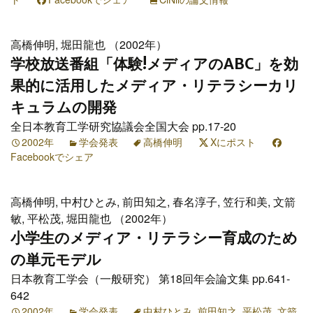
高橋伸明, 堀田龍也 （2002年）
学校放送番組「体験!メディアのABC」を効
果的に活用したメディア・リテラシーカリ
キュラムの開発
全日本教育工学研究協議会全国大会 pp.17-20
2002年
学会発表
高橋伸明
Xにポスト
Facebookでシェア
高橋伸明, 中村ひとみ, 前田知之, 春名淳子, 笠行和美, 文箭
敏, 平松茂, 堀田龍也 （2002年）
小学生のメディア・リテラシー育成のため
の単元モデル
日本教育工学会（一般研究） 第18回年会論文集 pp.641-
642
2002年
学会発表
中村ひとみ
,
前田知之
,
平松茂
,
文箭