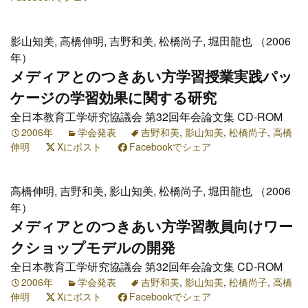
影山知美, 高橋伸明, 吉野和美, 松橋尚子, 堀田龍也 （2006
年）
メディアとのつきあい方学習授業実践パッ
ケージの学習効果に関する研究
全日本教育工学研究協議会 第32回年会論文集 CD-ROM
2006年
学会発表
吉野和美
,
影山知美
,
松橋尚子
,
高橋
伸明
Xにポスト
Facebookでシェア
高橋伸明, 吉野和美, 影山知美, 松橋尚子, 堀田龍也 （2006
年）
メディアとのつきあい方学習教員向けワー
クショップモデルの開発
全日本教育工学研究協議会 第32回年会論文集 CD-ROM
2006年
学会発表
吉野和美
,
影山知美
,
松橋尚子
,
高橋
伸明
Xにポスト
Facebookでシェア