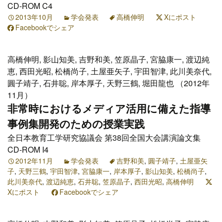
CD-ROM C4
2013年10月
学会発表
高橋伸明
Xにポスト
Facebookでシェア
高橋伸明, 影山知美, 吉野和美, 笠原晶子, 宮脇康一, 渡辺純
恵, 西田光昭, 松橋尚子, 土屋亜矢子, 宇田智津, 此川美奈代,
圓子靖子, 石井聡, 岸本厚子, 天野三鶴, 堀田龍也 （2012年
11月）
非常時におけるメディア活用に備えた指導
事例集開発のための授業実践
全日本教育工学研究協議会 第38回全国大会講演論文集
CD-ROM I4
2012年11月
学会発表
吉野和美
,
圓子靖子
,
土屋亜矢
子
,
天野三鶴
,
宇田智津
,
宮脇康一
,
岸本厚子
,
影山知美
,
松橋尚子
,
此川美奈代
,
渡辺純恵
,
石井聡
,
笠原晶子
,
西田光昭
,
高橋伸明
Xにポスト
Facebookでシェア