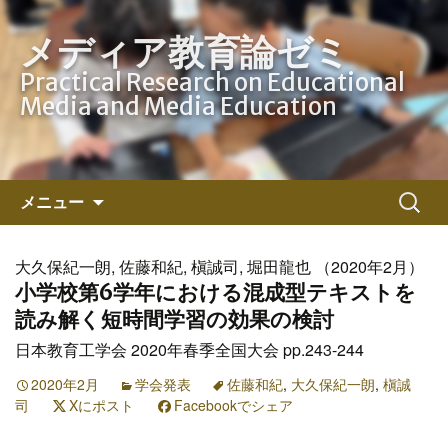
メディア教育論ゼミ
Practical Research on Educational
Media and Media Education
コ
検
メニュー
ン
索:
テ
ン
大久保紀一朗, 佐藤和紀, 槇誠司, 堀田龍也 （2020年2月）
ツ
小学校第6学年における混成型テキストを
へ
読み解く短時間学習の効果の検討
ス
日本教育工学会 2020年春季全国大会 pp.243-244
キ
ッ
2020年2月
学会発表
佐藤和紀
,
大久保紀一朗
,
槇誠
司
Xにポスト
プ
Facebookでシェア