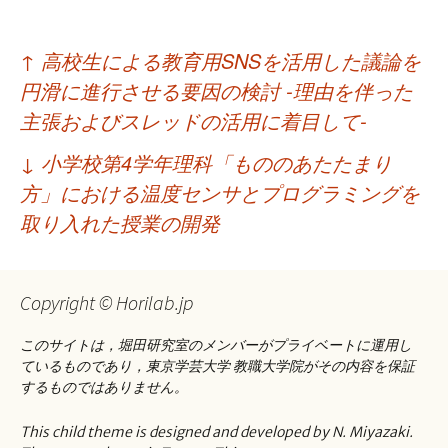
投
↑
高校生による教育用SNSを活用した議論を
稿
円滑に進行させる要因の検討 -理由を伴った
ナ
主張およびスレッドの活用に着目して-
ビ
↓
小学校第4学年理科「もののあたたまり
ゲ
方」における温度センサとプログラミングを
取り入れた授業の開発
ー
シ
ョ
Copyright © Horilab.jp
ン
このサイトは，堀田研究室のメンバーがプライベートに運用し
ているものであり，東京学芸大学 教職大学院がその内容を保証
するものではありません。
This child theme is designed and developed by N. Miyazaki.