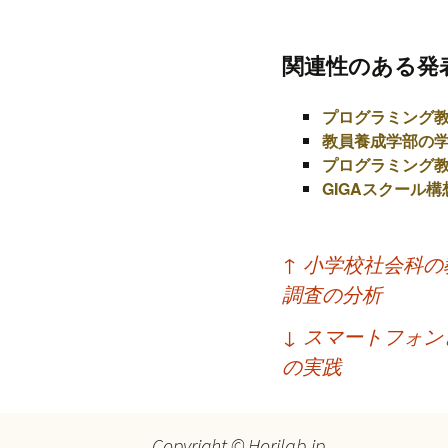
プ
関連性のある発
プログラミング
教員養成学部の学
プログラミング
GIGAスクール構
投
↑
小学校社会科の
稿
調査の分析
ナ
↓
スマートフォン
ビ
の実践
ゲ
ー
Copyright © Horilab.jp