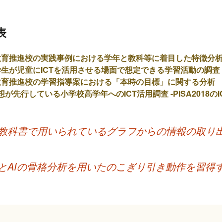
表
教育推進校の実践事例における学年と教科等に着目した特徴分
生が児童にICTを活用させる場面で想定できる学習活動の調査
教育推進校の学習指導案における「本時の目標」に関する分析
想が先行している小学校高学年へのICT活用調査 -PISA2018の
教科書で用いられているグラフからの情報の取り
とAIの骨格分析を用いたのこぎり引き動作を習得