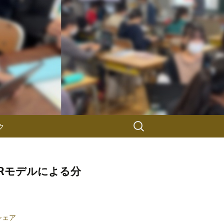
検
ク
索:
Rモデルによる分
でシェア