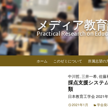
メディア教育
Practical Research on Edu
コ
ホーム
このゼミについて
所属志望の
ン
テ
ン
中川哲, 三井一希, 佐藤
ツ
採点支援システ
へ
類
ス
日本教育工学会 2021年
キ
ッ
2021年1月
学会発