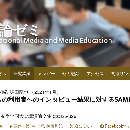
論ゼミ
cational Media and Media Education
方へ
研究業績
メンバー
ゼミ記録
アクセス
関連リン
和紀, 堀田龍也 （2021年1月）
ムの利用者へのインタビュー結果に対するSAM
春季全国大会講演論文集 pp.325-326
表
三井一希
,
中川哲
,
佐藤和紀
Xにポスト
Facebook