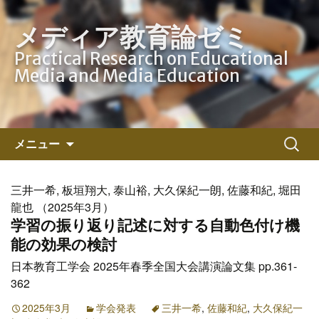
メディア教育論ゼミ
Practical Research on Educational
Media and Media Education
コ
検
メニュー
ン
索:
テ
ン
三井一希, 板垣翔大, 泰山裕, 大久保紀一朗, 佐藤和紀, 堀田
ツ
龍也 （2025年3月）
へ
学習の振り返り記述に対する自動色付け機
ス
能の効果の検討
キ
日本教育工学会 2025年春季全国大会講演論文集 pp.361-
ッ
362
プ
2025年3月
学会発表
三井一希
,
佐藤和紀
,
大久保紀一