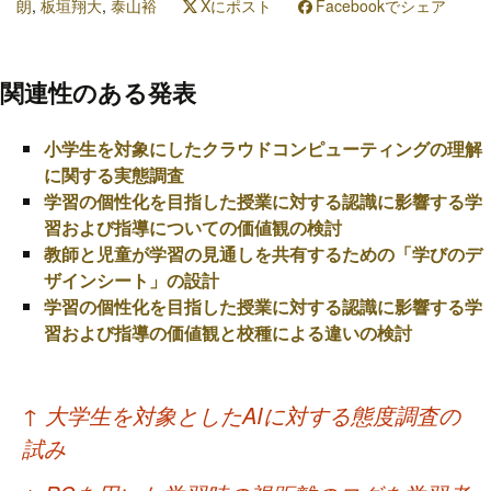
朗
,
板垣翔大
,
泰山裕
Xにポスト
Facebookでシェア
関連性のある発表
小学生を対象にしたクラウドコンピューティングの理解
に関する実態調査
学習の個性化を目指した授業に対する認識に影響する学
習および指導についての価値観の検討
教師と児童が学習の見通しを共有するための「学びのデ
ザインシート」の設計
学習の個性化を目指した授業に対する認識に影響する学
習および指導の価値観と校種による違いの検討
投
↑
大学生を対象としたAIに対する態度調査の
稿
試み
ナ