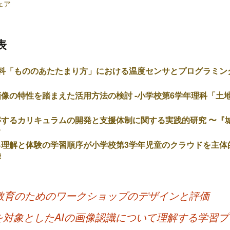
シェア
表
理科「もののあたたまり方」における温度センサとプログラミン
D画像の特性を踏まえた活用方法の検討 -小学校第6学年理科「
するカリキュラムの開発と支援体制に関する実践的研究 〜『
て
る理解と体験の学習順序が小学校第3学年児童のクラウドを主体
響
s教育のためのワークショップのデザインと評価
を対象としたAIの画像認識について理解する学習