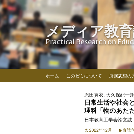
メディア教育
Practical Research on Edu
コ
ホーム
このゼミについて
所属志望の
ン
テ
ン
恩田真衣, 大久保紀一朗,
ツ
日常生活や社会と
へ
理科「物のあた
ス
日本教育工学会論文誌 Vol.4
キ
ッ
2022年12月
査読