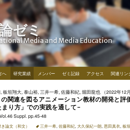
論ゼミ
cational Media and Media Education
方へ
研究業績
メンバー
ゼミ記録
アクセス
関連リン
 板垣翔大, 泰山裕, 三井一希, 佐藤和紀, 堀田龍也 （2022年12
の関連を図るアニメーション教材の開発と評価
たまり方」での実践を通して-
6 Suppl. pp.45-48
付き論文（和文）
三井一希
,
佐藤和紀
,
大久保紀一朗
,
恩田真衣
,
板