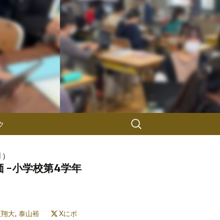
検
ク
索:
月）
 -小学校第4学年
垣翔大
,
泰山裕
Xにポ