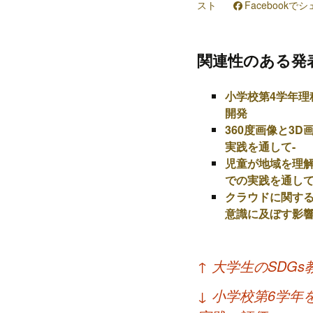
プ
スト
Facebookで
関連性のある発
小学校第4学年
開発
360度画像と3
実践を通して-
児童が地域を理解
での実践を通し
クラウドに関す
意識に及ぼす影
投
↑
大学生のSDG
稿
↓
小学校第6学年
ナ