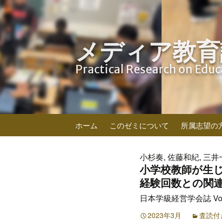
メディア教育
Practical Research on Edu
コ
ホーム
このゼミについて
所属志望の
ン
テ
ン
小杉奏, 佐藤和紀, 三井
ツ
小学校教師が生
へ
経験回数との関
ス
日本学級経営学会誌 Vol.5
キ
ッ
2023年3月
査読付