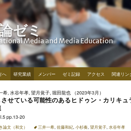
論ゼミ
cational Media and Media Education
方へ
研究業績
メンバー
ゼミ記録
アクセス
関連リン
一希, 水谷年孝, 望月覚子, 堀田龍也 （2023年3月）
じさせている可能性のあるヒドゥン・カリキュ
連
 pp.13-20
き論文（和文）
三井一希
,
佐藤和紀
,
小杉奏
,
望月覚子
,
水谷年孝