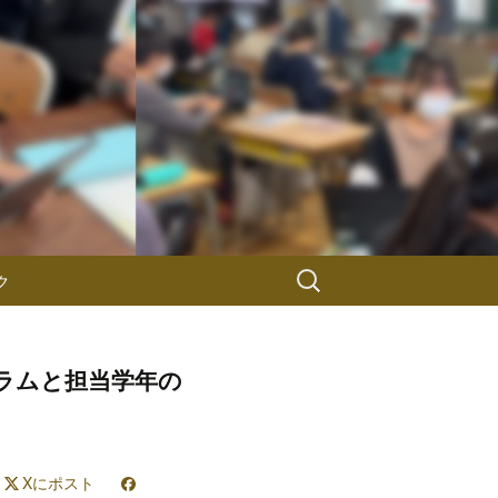
検
ク
索:
ラムと担当学年の
Xにポスト