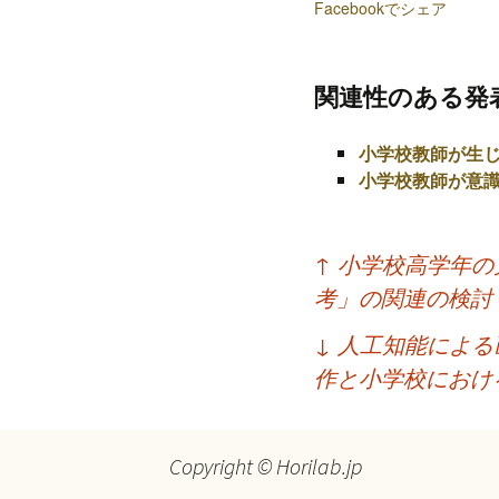
プ
Facebookでシェア
関連性のある発
小学校教師が生
小学校教師が意
投
↑
小学校高学年の
稿
考」の関連の検討
ナ
↓
人工知能による
ビ
作と小学校におけ
ゲ
ー
Copyright © Horilab.jp
シ