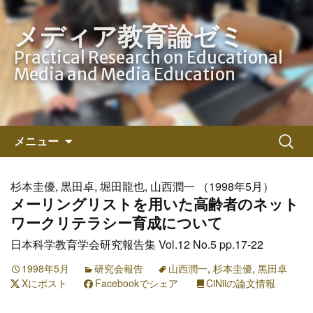
メディア教育論ゼミ
Practical Research on Educational
Media and Media Education
コ
検
メニュー
ン
索:
テ
ン
杉本圭優, 黒田卓, 堀田龍也, 山西潤一 （1998年5月）
ツ
メーリングリストを用いた高齢者のネット
へ
ワークリテラシー育成について
ス
日本科学教育学会研究報告集 Vol.12 No.5 pp.17-22
キ
ッ
1998年5月
研究会報告
山西潤一
,
杉本圭優
,
黒田卓
Xにポスト
プ
Facebookでシェア
CiNiiの論文情報