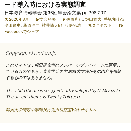
ード導入時における実態調査
日本教育情報学会 第36回年会論文集 pp.296-297
2020年8月
学会発表
佐藤和紀
,
堀田雄大
,
手塚和佳奈
,
柴田隆史
,
桑原浩二
,
椎井慎太郎
,
渡邉光浩
Xにポスト
Facebookでシェア
Copyright © Horilab.jp
このサイトは，堀田研究室のメンバーがプライベートに運用し
ているものであり，東京学芸大学 教職大学院がその内容を保証
するものではありません。
This child theme is designed and developed by N. Miyazaki.
The parent theme is Twenty Thirteen.
静岡大学情報学部時代の堀田研究室Webサイトへ