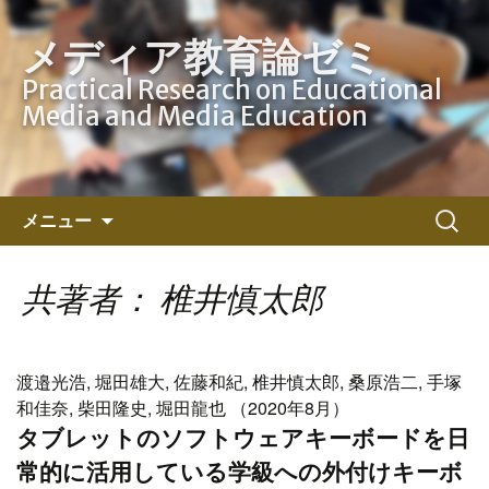
メディア教育論ゼミ
Practical Research on Educational
Media and Media Education
コ
検
メニュー
ン
索:
テ
ン
共著者： 椎井慎太郎
ツ
へ
ス
渡邉光浩, 堀田雄大, 佐藤和紀, 椎井慎太郎, 桑原浩二, 手塚
キ
和佳奈, 柴田隆史, 堀田龍也 （2020年8月）
ッ
タブレットのソフトウェアキーボードを日
プ
常的に活用している学級への外付けキーボ