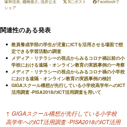
塚和佳奈
,
棚橋俊介
,
浅井公太
Xにポスト
Facebookで
シェア
関連性のある発表
教員養成学部の学生が児童にICTを活用させる場面で想
定できる学習活動の調査
メディア・リテラシーの視点からみるコロナ禍以前の小
学校における遠隔・オンライン教育の実践事例の一考察
メディア・リテラシーの視点からみるコロナ禍の小学校
における遠隔・オンライン教育の実践事例の検討
GIGAスクール構想が先行している小学校高学年へのICT
活用調査 -PISA2018のICT活用調査を用いて
投
↑
GIGAスクール構想が先行している小学校
稿
高学年へのICT活用調査 -PISA2018のICT活用