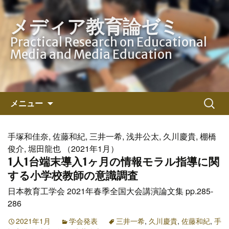
メディア教育論ゼミ
Practical Research on Educational
Media and Media Education
コ
検
メニュー
ン
索:
テ
ン
手塚和佳奈, 佐藤和紀, 三井一希, 浅井公太, 久川慶貴, 棚橋
ツ
俊介, 堀田龍也 （2021年1月）
へ
1人1台端末導入1ヶ月の情報モラル指導に関
ス
する小学校教師の意識調査
キ
日本教育工学会 2021年春季全国大会講演論文集 pp.285-
ッ
286
プ
2021年1月
学会発表
三井一希
,
久川慶貴
,
佐藤和紀
,
手