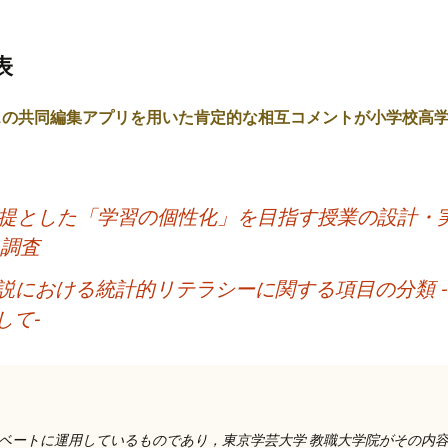
表
スの共同編集アプリを用いた肯定的な相互コメントが小学校高
前提とした「学習の個性化」を目指す授業の設計・
る調査
説における統計的リテラシーに関する項目の分類 
して-
ベートに運用しているものであり，東京学芸大学 教職大学院がその内