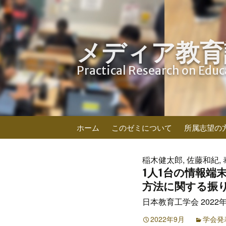
メディア教育
Practical Research on Edu
コ
ホーム
このゼミについて
所属志望の
ン
テ
ン
稲木健太郎, 佐藤和紀, 
ツ
1人1台の情報
へ
方法に関する振
ス
日本教育工学会 2022年
キ
ッ
2022年9月
学会発