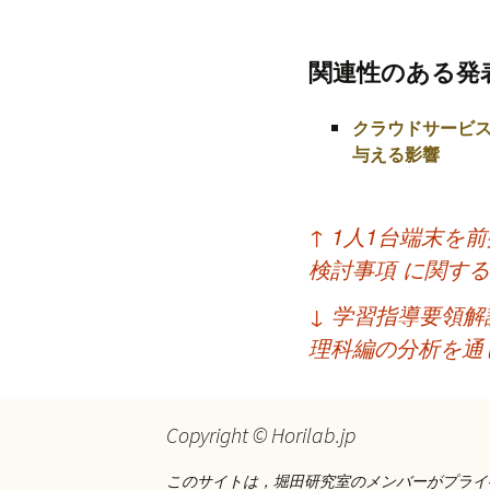
プ
関連性のある発
クラウドサービ
与える影響
投
↑
1人1台端末を
稿
検討事項 に関す
ナ
↓
学習指導要領解
ビ
理科編の分析を通
ゲ
ー
Copyright © Horilab.jp
シ
このサイトは，堀田研究室のメンバーがプライ