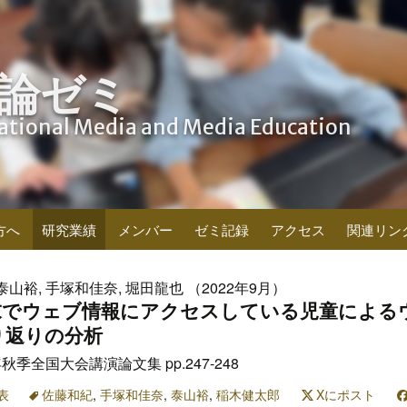
論ゼミ
cational Media and Media Education
方へ
研究業績
メンバー
ゼミ記録
アクセス
関連リン
泰山裕, 手塚和佳奈, 堀田龍也 （2022年9月）
端末でウェブ情報にアクセスしている児童による
り返りの分析
秋季全国大会講演論文集 pp.247-248
表
佐藤和紀
,
手塚和佳奈
,
泰山裕
,
稲木健太郎
Xにポスト