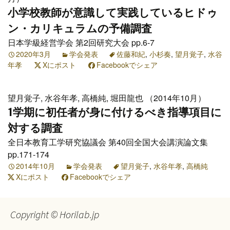
小学校教師が意識して実践しているヒドゥ
ン・カリキュラムの予備調査
日本学級経営学会 第2回研究大会 pp.6-7
2020年3月
学会発表
佐藤和紀
,
小杉奏
,
望月覚子
,
水谷
年孝
Xにポスト
Facebookでシェア
望月覚子, 水谷年孝, 高橋純, 堀田龍也 （2014年10月）
1学期に初任者が身に付けるべき指導項目に
対する調査
全日本教育工学研究協議会 第40回全国大会講演論文集
pp.171-174
2014年10月
学会発表
望月覚子
,
水谷年孝
,
高橋純
Xにポスト
Facebookでシェア
Copyright © Horilab.jp