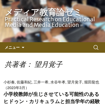
メディア教育論ゼミ
Practical Research on Educational
Media and Media Education
コ
検
メニュー
ン
索:
テ
ン
共著者： 望月覚子
ツ
へ
ス
小杉奏, 佐藤和紀, 三井一希, 水谷年孝, 望月覚子, 堀田龍也
キ
（2023年3月）
ッ
小学校教師が生じさせている可能性のある
プ
ヒドゥン・カリキュラムと担当学年の経験