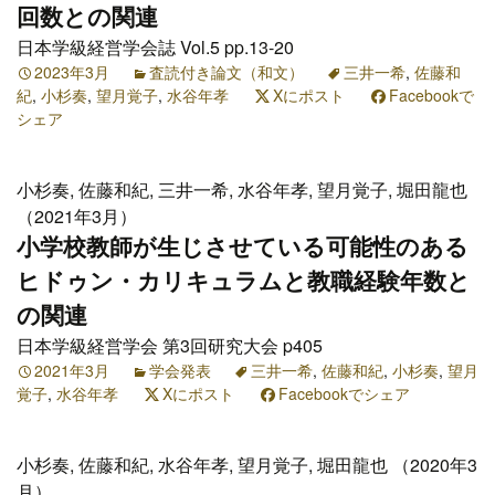
回数との関連
日本学級経営学会誌 Vol.5 pp.13-20
2023年3月
査読付き論文（和文）
三井一希
,
佐藤和
紀
,
小杉奏
,
望月覚子
,
水谷年孝
Xにポスト
Facebookで
シェア
小杉奏, 佐藤和紀, 三井一希, 水谷年孝, 望月覚子, 堀田龍也
（2021年3月）
小学校教師が生じさせている可能性のある
ヒドゥン・カリキュラムと教職経験年数と
の関連
日本学級経営学会 第3回研究大会 p405
2021年3月
学会発表
三井一希
,
佐藤和紀
,
小杉奏
,
望月
覚子
,
水谷年孝
Xにポスト
Facebookでシェア
小杉奏, 佐藤和紀, 水谷年孝, 望月覚子, 堀田龍也 （2020年3
月）