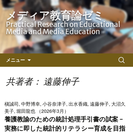
メディア教育論ゼミ
Practical Research on Educational
Media and Media Education
コ
検
メニュー
ン
索:
テ
ン
共著者： 遠藤伸子
ツ
へ
ス
槇誠司, 中野博幸, 小谷奈津子, 出水香織, 遠藤伸子, 大沼久
キ
美子, 堀田龍也 （2026年3月）
ッ
養護教諭のための統計処理手引書の試案 -
プ
実務に即した統計的リテラシー育成を目指