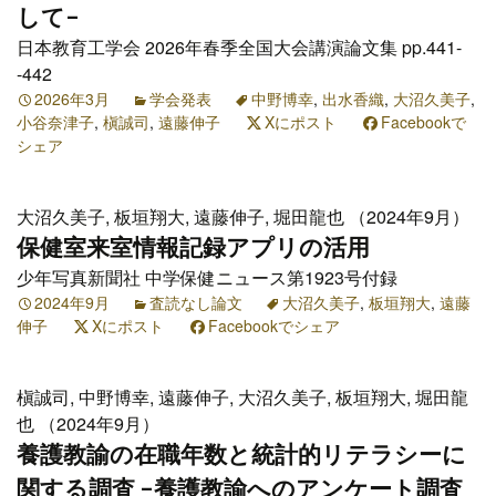
して-
日本教育工学会 2026年春季全国大会講演論文集 pp.441-
-442
2026年3月
学会発表
中野博幸
,
出水香織
,
大沼久美子
,
小谷奈津子
,
槇誠司
,
遠藤伸子
Xにポスト
Facebookで
シェア
大沼久美子, 板垣翔大, 遠藤伸子, 堀田龍也 （2024年9月）
保健室来室情報記録アプリの活用
少年写真新聞社 中学保健ニュース第1923号付録
2024年9月
査読なし論文
大沼久美子
,
板垣翔大
,
遠藤
伸子
Xにポスト
Facebookでシェア
槇誠司, 中野博幸, 遠藤伸子, 大沼久美子, 板垣翔大, 堀田龍
也 （2024年9月）
養護教諭の在職年数と統計的リテラシーに
関する調査 -養護教諭へのアンケート調査