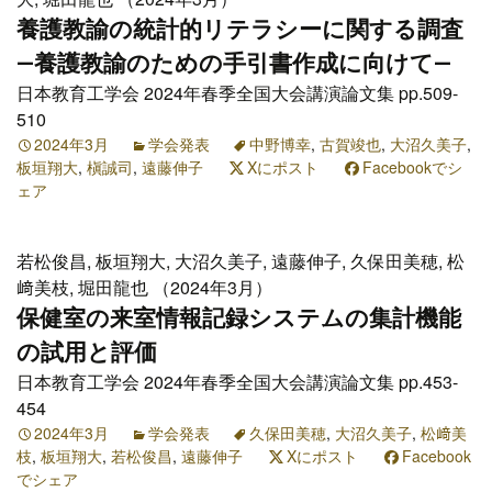
養護教諭の統計的リテラシーに関する調査
―養護教諭のための手引書作成に向けて―
日本教育工学会 2024年春季全国大会講演論文集 pp.509-
510
2024年3月
学会発表
中野博幸
,
古賀竣也
,
大沼久美子
,
板垣翔大
,
槇誠司
,
遠藤伸子
Xにポスト
Facebookでシ
ェア
若松俊昌, 板垣翔大, 大沼久美子, 遠藤伸子, 久保田美穂, 松
﨑美枝, 堀田龍也 （2024年3月）
保健室の来室情報記録システムの集計機能
の試用と評価
日本教育工学会 2024年春季全国大会講演論文集 pp.453-
454
2024年3月
学会発表
久保田美穂
,
大沼久美子
,
松﨑美
枝
,
板垣翔大
,
若松俊昌
,
遠藤伸子
Xにポスト
Facebook
でシェア