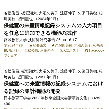
若松俊昌, 板垣翔大, 大沼久美子, 遠藤伸子, 久保田美穂, 松
﨑美枝, 堀田龍也 （2024年2月）
保健室の来室情報記録システムの入力項目
を任意に追加できる機能の試作
宮城教育大学 技術科研究報告 26 pp.16-17
2024年2月
紀要論文
久保田美穂
,
大沼久美子
,
松﨑美
枝
,
板垣翔大
,
若松俊昌
,
遠藤伸子
Xにポスト
Facebook
でシェア
若松俊昌, 板垣翔大, 大沼久美子, 遠藤伸子, 久保田美穂, 松
﨑美枝, 堀田龍也 （2023年9月）
保健室への来室情報の記録システムにおけ
る記録の集計機能の開発
日本教育工学会 2023年秋季全国大会講演論文集 pp.489-
490