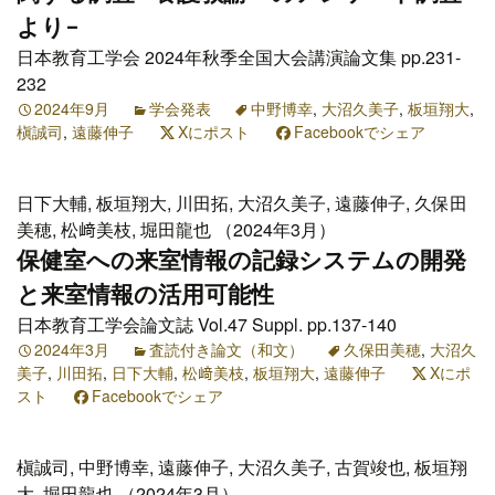
より-
日本教育工学会 2024年秋季全国大会講演論文集 pp.231-
232
2024年9月
学会発表
中野博幸
,
大沼久美子
,
板垣翔大
,
槇誠司
,
遠藤伸子
Xにポスト
Facebookでシェア
日下大輔, 板垣翔大, 川田拓, 大沼久美子, 遠藤伸子, 久保田
美穂, 松﨑美枝, 堀田龍也 （2024年3月）
保健室への来室情報の記録システムの開発
と来室情報の活用可能性
日本教育工学会論文誌 Vol.47 Suppl. pp.137-140
2024年3月
査読付き論文（和文）
久保田美穂
,
大沼久
美子
,
川田拓
,
日下大輔
,
松﨑美枝
,
板垣翔大
,
遠藤伸子
Xにポ
スト
Facebookでシェア
槇誠司, 中野博幸, 遠藤伸子, 大沼久美子, 古賀竣也, 板垣翔
大, 堀田龍也 （2024年3月）