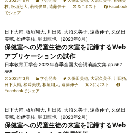
2023年9月
学会発表
久保田美穂
,
大沼久美子
,
松﨑美
枝
,
板垣翔大
,
若松俊昌
,
遠藤伸子
Xにポスト
Facebook
でシェア
日下大輔, 板垣翔大, 川田拓, 大沼久美子, 遠藤伸子, 久保田
美穂, 松﨑美枝, 堀田龍也 （2023年3月）
保健室への児童生徒の来室を記録するWeb
アプリケーションの試作
日本教育工学会 2023年春季全国大会講演論文集 pp.557-
558
2023年3月
学会発表
久保田美穂
,
大沼久美子
,
川田拓
,
日下大輔
,
松﨑美枝
,
板垣翔大
,
遠藤伸子
Xにポスト
Facebookでシェア
日下大輔, 板垣翔大, 川田拓, 大沼久美子, 遠藤伸子, 久保田
美穂, 松﨑美枝, 堀田龍也 （2023年2月）
保健室への児童生徒の来室を記録するWeb