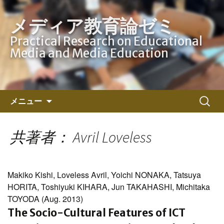
メディア教育論ゼミ
Practical Research on Educational
Media and Media Education
コ
検
メニュー
ン
索:
テ
ン
共著者： Avril Loveless
ツ
へ
ス
Makiko Kishi, Loveless Avril, Yoichi NONAKA, Tatsuya
キ
HORITA, Toshiyuki KIHARA, Jun TAKAHASHI, Michitaka
ッ
TOYODA (Aug. 2013)
プ
The Socio-Cultural Features of ICT