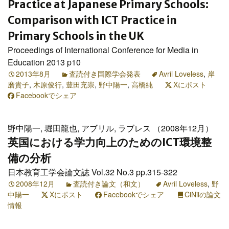
Practice at Japanese Primary Schools:
Comparison with ICT Practice in
Primary Schools in the UK
Proceedings of International Conference for Media in
Education 2013 p10
2013年8月
査読付き国際学会発表
Avril Loveless
,
岸
磨貴子
,
木原俊行
,
豊田充崇
,
野中陽一
,
高橋純
Xにポスト
Facebookでシェア
野中陽一, 堀田龍也, アブリル, ラブレス （2008年12月）
英国における学力向上のためのICT環境整
備の分析
日本教育工学会論文誌 Vol.32 No.3 pp.315-322
2008年12月
査読付き論文（和文）
Avril Loveless
,
野
中陽一
Xにポスト
Facebookでシェア
CiNiiの論文
情報