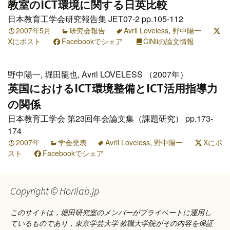
教室のICT環境に関する日英比較
日本教育工学会研究報告集 JET07-2 pp.105-112
2007年5月
研究会報告
Avril Loveless
,
野中陽一
Xにポスト
Facebookでシェア
CiNiiの論文情報
野中陽一, 堀田龍也, Avril LOVELESS （2007年）
英国におけるICT環境整備とICT活用指導力
の関係
日本教育工学会 第23回年会論文集（課題研究） pp.173-
174
2007年
学会発表
Avril Loveless
,
野中陽一
Xにポ
スト
Facebookでシェア
Copyright © Horilab.jp
このサイトは，堀田研究室のメンバーがプライベートに運用し
ているものであり，東京学芸大学 教職大学院がその内容を保証