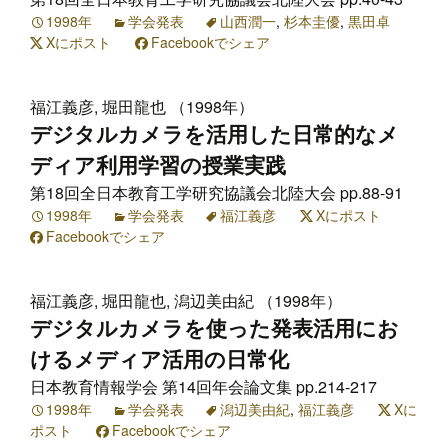
1998年
学会発表
山西潤一
,
杉本圭優
,
黒田卓
Xにポスト
Facebookでシェア
福江義彦, 堀田龍也 （1998年）
デジタルカメラを活用した日常的なメ
ディア利用学習の授業実践
第18回全日本教育工学研究協議会北陸大会 pp.88-91
1998年
学会発表
福江義彦
Xにポスト
Facebookでシェア
福江義彦, 堀田龍也, 潟辺美由紀 （1998年）
デジタルカメラを使った発表活用にお
けるメディア活用の日常化
日本教育情報学会 第14回年会論文集 pp.214-217
1998年
学会発表
潟辺美由紀
,
福江義彦
Xに
ポスト
Facebookでシェア