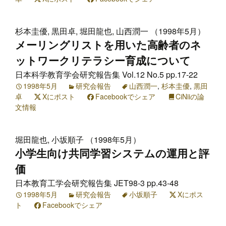
杉本圭優, 黒田卓, 堀田龍也, 山西潤一 （1998年5月）
メーリングリストを用いた高齢者のネ
ットワークリテラシー育成について
日本科学教育学会研究報告集 Vol.12 No.5 pp.17-22
1998年5月
研究会報告
山西潤一
,
杉本圭優
,
黒田
卓
Xにポスト
Facebookでシェア
CiNiiの論
文情報
堀田龍也, 小坂順子 （1998年5月）
小学生向け共同学習システムの運用と評
価
日本教育工学会研究報告集 JET98-3 pp.43-48
1998年5月
研究会報告
小坂順子
Xにポス
ト
Facebookでシェア