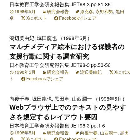
日本教育工学会研究報告集 JET98-3 pp.81-86
1998年5月
研究会報告
原克彦
,
永野和男
,
黒田
卓
Xにポスト
Facebookでシェア
潟辺美由紀, 堀田龍也 （1998年5月）
マルチメディア絵本における保護者の
支援行動に関する調査研究
日本教育工学会研究報告集 JET98-3 pp.53-56
1998年5月
研究会報告
潟辺美由紀
Xにポス
ト
Facebookでシェア
向後千春, 堀田龍也, 黒田卓, 山西潤一 （1998年5月）
Webブラウザ上でのテキストの見やす
さを規定するレイアウト要因
日本教育工学会研究報告集 JET98-3 pp.1-6
1998年5月
研究会報告
向後千春
,
山西潤一
,
黒田
卓
Xにポスト
Facebookでシェア