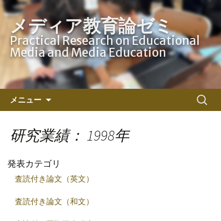
メディア教育論ゼミ
Practical Research on Educational
Media and Media Education
コ
検
メニュー
ン
索:
テ
ン
研究業績： 1998年
ツ
へ
発表カテゴリ
ス
キ
査読付き論文（英文）
ッ
プ
査読付き論文（和文）