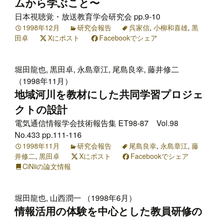
ムから学ぶこと〜
日本視聴覚・放送教育学会研究会 pp.9-10
1998年12月
研究会報告
呉家信
,
小柳和喜雄
,
黒
田卓
Xにポスト
Facebookでシェア
堀田龍也, 黒田卓, 永島章江, 尾島良幸, 藤井修二
（1998年11月）
地域河川を教材にした共同学習プロジェ
クトの設計
電気通信情報学会技術報告集 ET98-87 Vol.98
No.433 pp.111-116
1998年11月
研究会報告
尾島良幸
,
永島章江
,
藤
井修二
,
黒田卓
Xにポスト
Facebookでシェア
CiNiiの論文情報
堀田龍也, 山西潤一 （1998年6月）
情報活用の体験を中心とした教員研修の