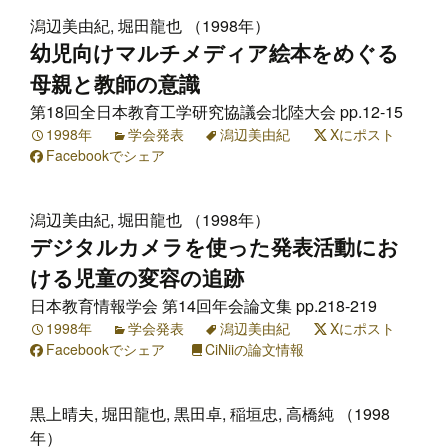
潟辺美由紀, 堀田龍也 （1998年）
幼児向けマルチメディア絵本をめぐる
母親と教師の意識
第18回全日本教育工学研究協議会北陸大会 pp.12-15
1998年
学会発表
潟辺美由紀
Xにポスト
Facebookでシェア
潟辺美由紀, 堀田龍也 （1998年）
デジタルカメラを使った発表活動にお
ける児童の変容の追跡
日本教育情報学会 第14回年会論文集 pp.218-219
1998年
学会発表
潟辺美由紀
Xにポスト
Facebookでシェア
CiNiiの論文情報
黒上晴夫, 堀田龍也, 黒田卓, 稲垣忠, 高橋純 （1998
年）