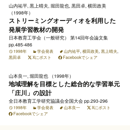
山内祐平, 黒上晴夫, 堀田龍也, 黒田卓, 横田政美
（1998年）
ストリーミングオーディオを利用した
発展学習教材の開発
日本教育工学会（一般研究） 第14回年会論文集
pp.485-486
1998年
学会発表
山内祐平
,
横田政美
,
黒上晴夫
,
黒田卓
Xにポスト
Facebookでシェア
山本良一, 堀田龍也 （1998年）
地域理解を目標とした総合的な学習単元
「庄川」の設計
全日本教育工学研究協議会全国大会 pp.293-296
1998年
学会発表
山本良一
Xにポスト
Facebookでシェア