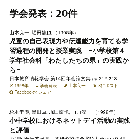
学会発表
：20件
山本良一, 堀田龍也 （1998年）
児童の自己表現力や伝達能力を育てる学
習過程の開発と授業実践 −小学校第４
学年社会科「わたしたちの県」の実践か
ら−
日本教育情報学会 第14回年会論文集 pp.212-213
1998年
学会発表
山本良一
Xにポスト
Facebookでシェア
杉本圭優, 黒田卓, 堀田龍也, 山西潤一 （1998年）
小中学校におけるネットデイ活動の実践
と評価
第18回全日本教育工学研究協議会北陸大会 pp.40-43