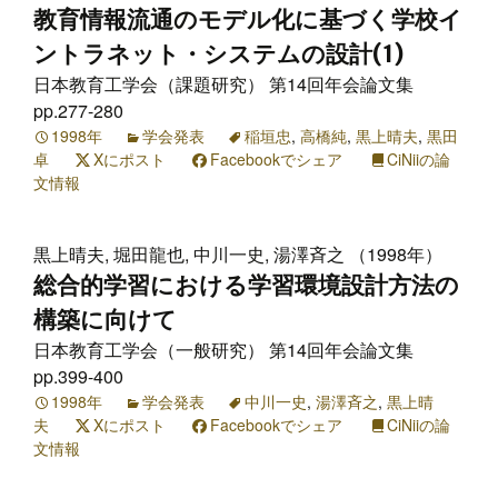
教育情報流通のモデル化に基づく学校イ
ントラネット・システムの設計(1)
日本教育工学会（課題研究） 第14回年会論文集
pp.277-280
1998年
学会発表
稲垣忠
,
高橋純
,
黒上晴夫
,
黒田
卓
Xにポスト
Facebookでシェア
CiNiiの論
文情報
黒上晴夫, 堀田龍也, 中川一史, 湯澤斉之 （1998年）
総合的学習における学習環境設計方法の
構築に向けて
日本教育工学会（一般研究） 第14回年会論文集
pp.399-400
1998年
学会発表
中川一史
,
湯澤斉之
,
黒上晴
夫
Xにポスト
Facebookでシェア
CiNiiの論
文情報