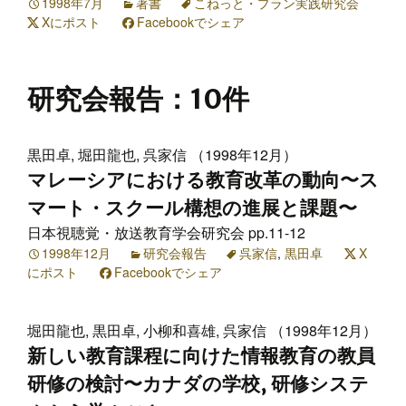
1998年7月
著書
こねっと・プラン実践研究会
Xにポスト
Facebookでシェア
研究会報告
：10件
黒田卓, 堀田龍也, 呉家信 （1998年12月）
マレーシアにおける教育改革の動向〜ス
マート・スクール構想の進展と課題〜
日本視聴覚・放送教育学会研究会 pp.11-12
1998年12月
研究会報告
呉家信
,
黒田卓
X
にポスト
Facebookでシェア
堀田龍也, 黒田卓, 小柳和喜雄, 呉家信 （1998年12月）
新しい教育課程に向けた情報教育の教員
研修の検討〜カナダの学校, 研修システ