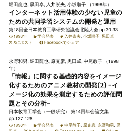
堀田龍也, 黒田卓, 入井崇夫, 小坂順子 （1998年）
インターネット活用体験の少ない児童の
ための共同学習システムの開発と運用
第18回全日本教育工学研究協議会北陸大会 pp.30-33
1998年
学会発表
入井崇夫
,
小坂順子
,
黒田卓
Xにポスト
Facebookでシェア
永野和男, 堀田龍也, 原克彦, 黒田卓, 中尾教子 （1998
年）
「情報」に関する基礎的内容をイメージ
化するためのアニメ教材の開発(2) −イ
メージ化の効果を測定するための評価問
題とその分析−
日本教育工学会（一般研究） 第14回年会論文集
pp.127-128
1998年
学会発表
中尾教子
,
原克彦
,
永野和男
,
黒