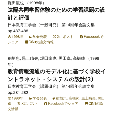
堀田龍也 （1998年）
遠隔共同学習体験のための学習課題の設
計と評価
日本教育工学会（一般研究） 第14回年会論文集
pp.487-488
1998年
学会発表
Xにポスト
Facebookで
シェア
CiNiiの論文情報
稲垣忠, 黒上晴夫, 堀田龍也, 黒田卓, 高橋純 （1998
年）
教育情報流通のモデル化に基づく学校イ
ントラネット・システムの設計(2)
日本教育工学会（課題研究） 第14回年会論文集
pp.281-282
1998年
学会発表
稲垣忠
,
高橋純
,
黒上晴夫
,
黒田
卓
Xにポスト
Facebookでシェア
CiNiiの論
文情報