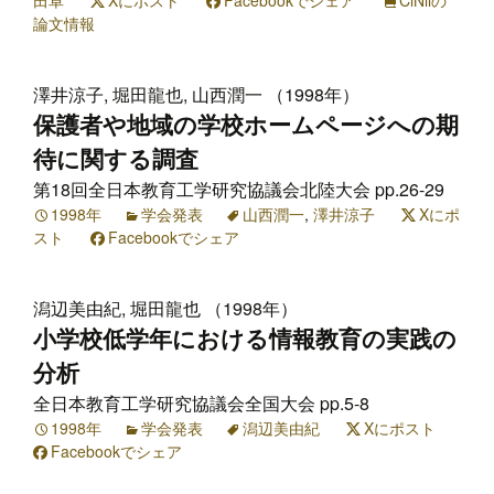
田卓
Xにポスト
Facebookでシェア
CiNiiの
論文情報
澤井涼子, 堀田龍也, 山西潤一 （1998年）
保護者や地域の学校ホームページへの期
待に関する調査
第18回全日本教育工学研究協議会北陸大会 pp.26-29
1998年
学会発表
山西潤一
,
澤井涼子
Xにポ
スト
Facebookでシェア
潟辺美由紀, 堀田龍也 （1998年）
小学校低学年における情報教育の実践の
分析
全日本教育工学研究協議会全国大会 pp.5-8
1998年
学会発表
潟辺美由紀
Xにポスト
Facebookでシェア