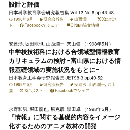
設計と評価
日本科学教育学会研究報告集 Vol.12 No.6 pp.43-48
1998年6月
研究会報告
山西潤一
Xにポス
ト
Facebookでシェア
CiNiiの論文情報
安達渉, 堀田龍也, 山西潤一, 穴山彊 （1998年5月）
中学校技術科における合領域型情報教育
カリキュラムの検討 −富山県における情
報基礎領域の実施状況をもとに−
日本教育工学会研究報告集 JET98-3 pp.49-52
1998年5月
研究会報告
安達渉
,
山西潤一
,
穴山
彊
Xにポスト
Facebookでシェア
永野和男, 堀田龍也, 原克彦, 黒田卓 （1998年5月）
『情報』に関する基礎的内容をイメージ
化するためのアニメ教材の開発