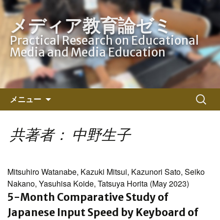
メディア教育論ゼミ
Practical Research on Educational
Media and Media Education
コ
検
メニュー
ン
索:
テ
ン
共著者： 中野生子
ツ
へ
ス
Mitsuhiro Watanabe, Kazuki Mitsui, Kazunori Sato, Seiko
キ
Nakano, Yasuhisa Koide, Tatsuya Horita (May 2023)
ッ
5-Month Comparative Study of
プ
Japanese Input Speed by Keyboard of