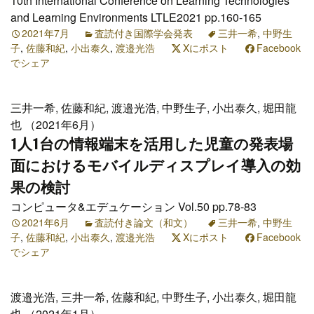
10th International Conference on Learning Technologies
and Learning Environments LTLE2021 pp.160-165
2021年7月
査読付き国際学会発表
三井一希
,
中野生
子
,
佐藤和紀
,
小出泰久
,
渡邉光浩
Xにポスト
Facebook
でシェア
三井一希, 佐藤和紀, 渡邉光浩, 中野生子, 小出泰久, 堀田龍
也 （2021年6月）
1人1台の情報端末を活用した児童の発表場
面におけるモバイルディスプレイ導入の効
果の検討
コンピュータ&エデュケーション Vol.50 pp.78-83
2021年6月
査読付き論文（和文）
三井一希
,
中野生
子
,
佐藤和紀
,
小出泰久
,
渡邉光浩
Xにポスト
Facebook
でシェア
渡邉光浩, 三井一希, 佐藤和紀, 中野生子, 小出泰久, 堀田龍
也 （2021年1月）