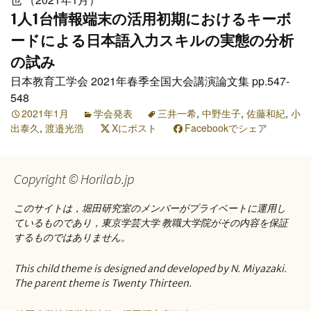
1人1台情報端末の活用初期におけるキーボ
ードによる日本語入力スキルの実態の分析
の試み
日本教育工学会 2021年春季全国大会講演論文集 pp.547-
548
2021年1月
学会発表
三井一希
,
中野生子
,
佐藤和紀
,
小
出泰久
,
渡邉光浩
Xにポスト
Facebookでシェア
Copyright © Horilab.jp
このサイトは，堀田研究室のメンバーがプライベートに運用し
ているものであり，東京学芸大学 教職大学院がその内容を保証
するものではありません。
This child theme is designed and developed by N. Miyazaki.
The parent theme is Twenty Thirteen.