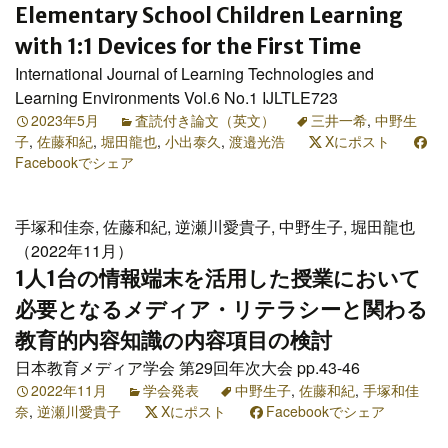
Elementary School Children Learning
with 1:1 Devices for the First Time
International Journal of Learning Technologies and
Learning Environments Vol.6 No.1 IJLTLE723
2023年5月
査読付き論文（英文）
三井一希
,
中野生
子
,
佐藤和紀
,
堀田龍也
,
小出泰久
,
渡邉光浩
Xにポスト
Facebookでシェア
手塚和佳奈, 佐藤和紀, 逆瀬川愛貴子, 中野生子, 堀田龍也
（2022年11月）
1人1台の情報端末を活用した授業において
必要となるメディア・リテラシーと関わる
教育的内容知識の内容項目の検討
日本教育メディア学会 第29回年次大会 pp.43-46
2022年11月
学会発表
中野生子
,
佐藤和紀
,
手塚和佳
奈
,
逆瀬川愛貴子
Xにポスト
Facebookでシェア