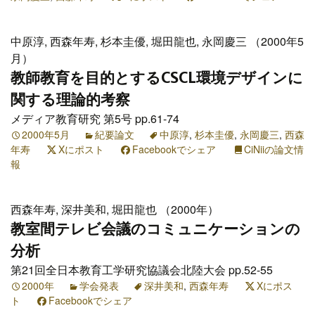
中原淳, 西森年寿, 杉本圭優, 堀田龍也, 永岡慶三 （2000年5
月）
教師教育を目的とするCSCL環境デザインに
関する理論的考察
メディア教育研究 第5号 pp.61-74
2000年5月
紀要論文
中原淳
,
杉本圭優
,
永岡慶三
,
西森
年寿
Xにポスト
Facebookでシェア
CiNiiの論文情
報
西森年寿, 深井美和, 堀田龍也 （2000年）
教室間テレビ会議のコミュニケーションの
分析
第21回全日本教育工学研究協議会北陸大会 pp.52-55
2000年
学会発表
深井美和
,
西森年寿
Xにポス
ト
Facebookでシェア