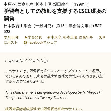
中原淳, 西森年寿, 杉本圭優, 堀田龍也 （1999年）
学習者としての教師を支援するCSCL環境の
開発
日本教育工学会（一般研究） 第15回年会論文集 pp.527-
528
1999年
学会発表
中原淳
,
杉本圭優
,
西森年寿
X
にポスト
Facebookでシェア
Copyright © Horilab.jp
このサイトは，堀田研究室のメンバーがプライベートに運用し
ているものであり，東京学芸大学 教職大学院がその内容を保証
するものではありません。
This child theme is designed and developed by N. Miyazaki.
The parent theme is Twenty Thirteen.
静岡大学情報学部時代の堀田研究室Webサイトへ