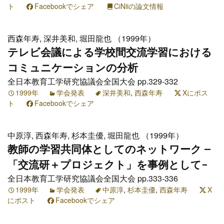
ト
Facebookでシェア
CiNiiの論文情報
西森年寿, 深井美和, 堀田龍也 （1999年）
テレビ会議による学校間交流学習における
コミュニケーションの分析
全日本教育工学研究協議会全国大会 pp.329-332
1999年
学会発表
深井美和
,
西森年寿
Xにポス
ト
Facebookでシェア
中原淳, 西森年寿, 杉本圭優, 堀田龍也 （1999年）
教師の学習共同体としてのネットワーク –
「交流研＋プロジェクト」を事例として-
全日本教育工学研究協議会全国大会 pp.333-336
1999年
学会発表
中原淳
,
杉本圭優
,
西森年寿
X
にポスト
Facebookでシェア