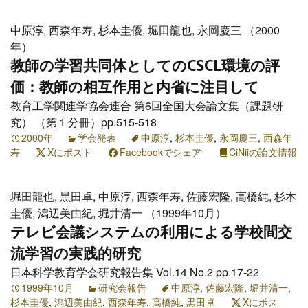
中原淳, 西森年寿, 杉本圭優, 堀田龍也, 永岡慶三 （2000
年）
教師の学習共同体としてのCSCL環境の評
価：教師の相互作用と内省に注目して
教育工学関連学協会連合 第6回全国大会論文集（課題研
究） （第１分冊）pp.515-518
2000年
学会発表
中原淳
,
杉本圭優
,
永岡慶三
,
西森年
寿
Xにポスト
Facebookでシェア
CiNiiの論文情報
堀田龍也, 黒田卓, 中原淳, 西森年寿, 佐藤宏隆, 高橋純, 杉本
圭優, 潟辺美由紀, 堀井清一 （1999年10月）
テレビ会議システムの利用による学校間交
流学習の実践的研究
日本科学教育学会研究報告集 Vol.14 No.2 pp.17-22
1999年10月
研究会報告
中原淳
,
佐藤宏隆
,
堀井清一
,
杉本圭優
,
潟辺美由紀
,
西森年寿
,
高橋純
,
黒田卓
Xにポス