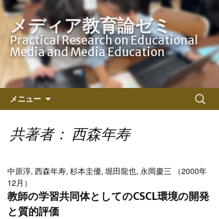
メディア教育論ゼミ
Practical Research on Educational
Media and Media Education
コ
検
メニュー
ン
索:
テ
ン
共著者： 西森年寿
ツ
へ
ス
中原淳, 西森年寿, 杉本圭優, 堀田龍也, 永岡慶三 （2000年
キ
12月）
ッ
教師の学習共同体としてのCSCL環境の開発
プ
と質的評価