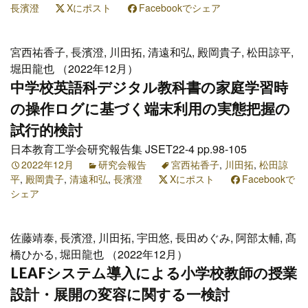
長濱澄
Xにポスト
Facebookでシェア
宮西祐香子, 長濱澄, 川田拓, 清遠和弘, 殿岡貴子, 松田諒平,
堀田龍也 （2022年12月）
中学校英語科デジタル教科書の家庭学習時
の操作ログに基づく端末利用の実態把握の
試行的検討
日本教育工学会研究報告集 JSET22-4 pp.98-105
2022年12月
研究会報告
宮西祐香子
,
川田拓
,
松田諒
平
,
殿岡貴子
,
清遠和弘
,
長濱澄
Xにポスト
Facebookで
シェア
佐藤靖泰, 長濱澄, 川田拓, 宇田悠, 長田めぐみ, 阿部太輔, 髙
橋ひかる, 堀田龍也 （2022年12月）
LEAFシステム導入による小学校教師の授業
設計・展開の変容に関する一検討