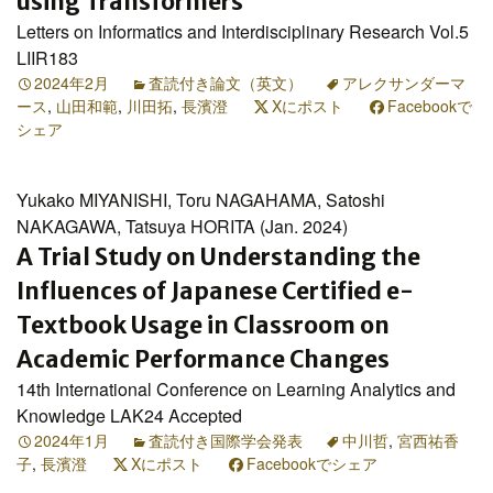
using Transformers
Letters on Informatics and Interdisciplinary Research Vol.5
LIIR183
2024年2月
査読付き論文（英文）
アレクサンダーマ
ース
,
山田和範
,
川田拓
,
長濱澄
Xにポスト
Facebookで
シェア
Yukako MIYANISHI, Toru NAGAHAMA, Satoshi
NAKAGAWA, Tatsuya HORITA (Jan. 2024)
A Trial Study on Understanding the
Influences of Japanese Certified e-
Textbook Usage in Classroom on
Academic Performance Changes
14th International Conference on Learning Analytics and
Knowledge LAK24 Accepted
2024年1月
査読付き国際学会発表
中川哲
,
宮西祐香
子
,
長濱澄
Xにポスト
Facebookでシェア