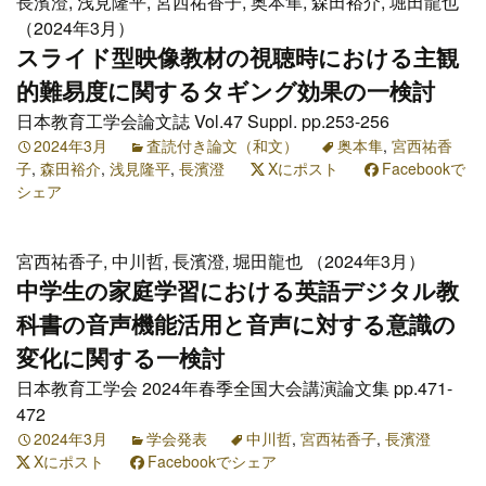
長濱澄, 浅見隆平, 宮西祐香子, 奥本隼, 森田裕介, 堀田龍也
（2024年3月）
スライド型映像教材の視聴時における主観
的難易度に関するタギング効果の一検討
日本教育工学会論文誌 Vol.47 Suppl. pp.253-256
2024年3月
査読付き論文（和文）
奥本隼
,
宮西祐香
子
,
森田裕介
,
浅見隆平
,
長濱澄
Xにポスト
Facebookで
シェア
宮西祐香子, 中川哲, 長濱澄, 堀田龍也 （2024年3月）
中学生の家庭学習における英語デジタル教
科書の音声機能活用と音声に対する意識の
変化に関する一検討
日本教育工学会 2024年春季全国大会講演論文集 pp.471-
472
2024年3月
学会発表
中川哲
,
宮西祐香子
,
長濱澄
Xにポスト
Facebookでシェア