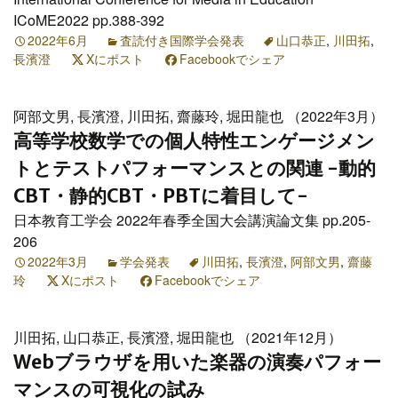
ICoME2022 pp.388-392
2022年6月
査読付き国際学会発表
山口恭正
,
川田拓
,
長濱澄
Xにポスト
Facebookでシェア
阿部文男, 長濱澄, 川田拓, 齋藤玲, 堀田龍也 （2022年3月）
高等学校数学での個人特性エンゲージメン
トとテストパフォーマンスとの関連 -動的
CBT・静的CBT・PBTに着目して-
日本教育工学会 2022年春季全国大会講演論文集 pp.205-
206
2022年3月
学会発表
川田拓
,
長濱澄
,
阿部文男
,
齋藤
玲
Xにポスト
Facebookでシェア
川田拓, 山口恭正, 長濱澄, 堀田龍也 （2021年12月）
Webブラウザを用いた楽器の演奏パフォー
マンスの可視化の試み