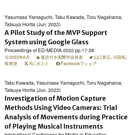
Yasumasa Yamaguchi, Taku Kawada, Toru Nagahama,
Tatsuya Horita (Jun. 2022)
A Pilot Study of the MVP Support
System using Google Glass
Proceedings of ED-MEDIA 2022 pp.17-28
2022年6月
査読付き国際学会発表
山口恭正
,
川田拓
,
長濱澄
Xにポスト
Facebookでシェア
Taku Kawada, Yasumasa Yamaguchi, Toru Nagahama,
Tatsuya Horita (Jun. 2022)
Investigation of Motion Capture
Methods Using Video Cameras: Trial
Analysis of Movements during Practice
of Playing Musical Instruments
International Conference for Media in Education