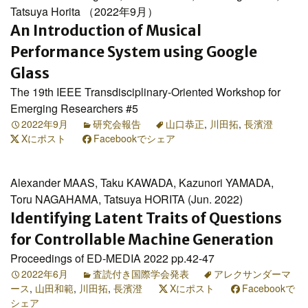
Tatsuya Horita （2022年9月）
An Introduction of Musical
Performance System using Google
Glass
The 19th IEEE Transdisciplinary-Oriented Workshop for
Emerging Researchers #5
2022年9月
研究会報告
山口恭正
,
川田拓
,
長濱澄
Xにポスト
Facebookでシェア
Alexander MAAS, Taku KAWADA, Kazunori YAMADA,
Toru NAGAHAMA, Tatsuya HORITA (Jun. 2022)
Identifying Latent Traits of Questions
for Controllable Machine Generation
Proceedings of ED-MEDIA 2022 pp.42-47
2022年6月
査読付き国際学会発表
アレクサンダーマ
ース
,
山田和範
,
川田拓
,
長濱澄
Xにポスト
Facebookで
シェア