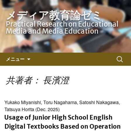
メディア教育論ゼミ
Practical Research on Educational
Media and Media Education
コ
検
メニュー
ン
索:
テ
ン
共著者： 長濱澄
ツ
へ
ス
Yukako Miyanishi, Toru Nagahama, Satoshi Nakagawa,
キ
Tatsuya Horita (Dec. 2025)
ッ
Usage of Junior High School English
プ
Digital Textbooks Based on Operation