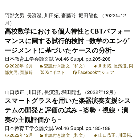
阿部文男, 長濱澄, 川田拓, 齋藤玲, 堀田龍也 （2022年12
月）
高校数学における個人特性とCBTパフォー
マンスに関する試行的検討 -数学のエンゲ
ージメントに基づいたケースの分析-
日本教育工学会論文誌 Vol.46 Suppl. pp.205-208
2022年12月
査読付き論文（和文）
川田拓
,
長濱澄
,
阿
部文男
,
齋藤玲
Xにポスト
Facebookでシェア
山口恭正, 川田拓, 長濱澄, 堀田龍也 （2022年12月）
スマートグラスを用いた楽器演奏支援シス
テムの開発と評価の試み -姿勢・視線・演
奏の主観評価から-
日本教育工学会論文誌 Vol.46 Suppl. pp.185-188
2022年12月
査読付き論文（和文）
山口恭正
,
川田拓
,