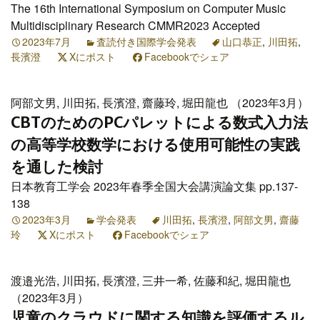
The 16th International Symposium on Computer Music
Multidisciplinary Research CMMR2023 Accepted
2023年7月
査読付き国際学会発表
山口恭正
,
川田拓
,
長濱澄
Xにポスト
Facebookでシェア
阿部文男, 川田拓, 長濱澄, 齋藤玲, 堀田龍也 （2023年3月）
CBTのためのPCパレットによる数式入力法
の高等学校数学における使用可能性の実践
を通した検討
日本教育工学会 2023年春季全国大会講演論文集 pp.137-
138
2023年3月
学会発表
川田拓
,
長濱澄
,
阿部文男
,
齋藤
玲
Xにポスト
Facebookでシェア
渡邉光浩, 川田拓, 長濱澄, 三井一希, 佐藤和紀, 堀田龍也
（2023年3月）
児童のクラウドに関する知識を評価するル