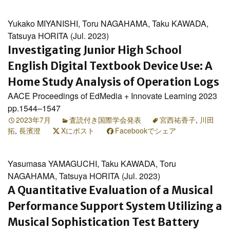
Yukako MIYANISHI, Toru NAGAHAMA, Taku KAWADA,
Tatsuya HORITA (Jul. 2023)
Investigating Junior High School
English Digital Textbook Device Use: A
Home Study Analysis of Operation Logs
AACE Proceedings of EdMedia + Innovate Learning 2023
pp.1544–1547
2023年7月
査読付き国際学会発表
宮西祐香子
,
川田
拓
,
長濱澄
Xにポスト
Facebookでシェア
Yasumasa YAMAGUCHI, Taku KAWADA, Toru
NAGAHAMA, Tatsuya HORITA (Jul. 2023)
A Quantitative Evaluation of a Musical
Performance Support System Utilizing a
Musical Sophistication Test Battery