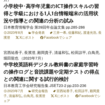
小学校中･高学年児童のICT操作スキルの習
得と学級における1人1台情報端末の活用状
況や指導との関連の分析の試み
日本教育情報学会 第39回年会論文集 pp.285-286
2023年8月
学会発表
三井一希
,
佐藤和紀
,
渡邉光浩
,
長
濱澄
Xにポスト
Facebookでシェア
宮西祐香子, 長濱澄, 殿岡貴子, 清遠和弘, 松田諒平, 白鳥亮,
堀田龍也 （2023年7月）
中学校英語科デジタル教科書の家庭学習時
の操作ログと音読課題や定期テストの得点
との関連に関する試行的検討
日本教育工学会研究報告集 JSET23-2 pp.233-236
2023年7月
研究会報告
宮西祐香子
,
松田諒平
,
殿岡貴
子
,
清遠和弘
,
白鳥亮
,
長濱澄
Xにポスト
Facebookでシ
ェア