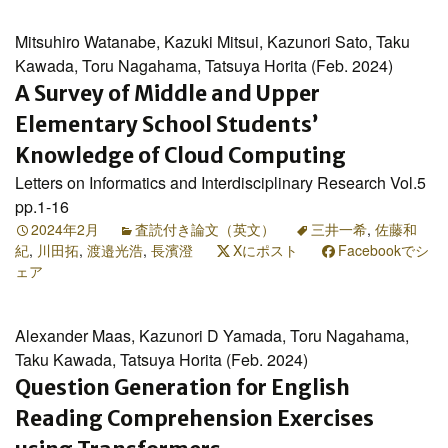
Mitsuhiro Watanabe, Kazuki Mitsui, Kazunori Sato, Taku
Kawada, Toru Nagahama, Tatsuya Horita (Feb. 2024)
A Survey of Middle and Upper
Elementary School Students’
Knowledge of Cloud Computing
Letters on Informatics and Interdisciplinary Research Vol.5
pp.1-16
2024年2月
査読付き論文（英文）
三井一希
,
佐藤和
紀
,
川田拓
,
渡邉光浩
,
長濱澄
Xにポスト
Facebookでシ
ェア
Alexander Maas, Kazunori D Yamada, Toru Nagahama,
Taku Kawada, Tatsuya Horita (Feb. 2024)
Question Generation for English
Reading Comprehension Exercises