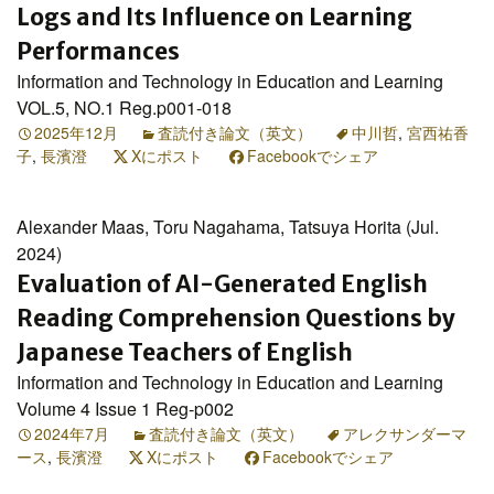
Logs and Its Influence on Learning
Performances
Information and Technology in Education and Learning
VOL.5, NO.1 Reg.p001-018
2025年12月
査読付き論文（英文）
中川哲
,
宮西祐香
子
,
長濱澄
Xにポスト
Facebookでシェア
Alexander Maas, Toru Nagahama, Tatsuya Horita (Jul.
2024)
Evaluation of AI-Generated English
Reading Comprehension Questions by
Japanese Teachers of English
Information and Technology in Education and Learning
Volume 4 Issue 1 Reg-p002
2024年7月
査読付き論文（英文）
アレクサンダーマ
ース
,
長濱澄
Xにポスト
Facebookでシェア