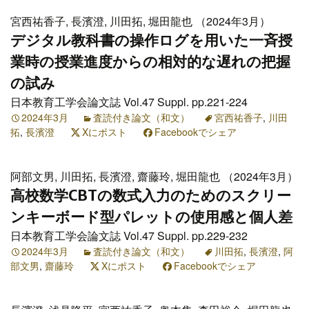
宮西祐香子, 長濱澄, 川田拓, 堀田龍也 （2024年3月）
デジタル教科書の操作ログを用いた一斉授
業時の授業進度からの相対的な遅れの把握
の試み
日本教育工学会論文誌 Vol.47 Suppl. pp.221-224
2024年3月
査読付き論文（和文）
宮西祐香子
,
川田
拓
,
長濱澄
Xにポスト
Facebookでシェア
阿部文男, 川田拓, 長濱澄, 齋藤玲, 堀田龍也 （2024年3月）
高校数学CBTの数式入力のためのスクリー
ンキーボード型パレットの使用感と個人差
日本教育工学会論文誌 Vol.47 Suppl. pp.229-232
2024年3月
査読付き論文（和文）
川田拓
,
長濱澄
,
阿
部文男
,
齋藤玲
Xにポスト
Facebookでシェア