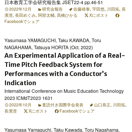
日本教育工学会研究報告集 JSET22-4 pp.46-51
2022年12月
研究会報告
佐藤靖泰
,
宇田悠
,
川田拓
,
長
濱澄
,
長田めぐみ
,
阿部太輔
,
髙橋ひかる
Xにポスト
Facebookでシェア
Yasumasa YAMAGUCHI, Taku KAWADA, Toru
NAGAHAMA, Tatsuya HORITA (Oct. 2022)
An Experimental Application of a Real-
Time Pitch Feedback System for
Performances with a Conductor’s
Indication
International Conference on Music Education Technology
2023 ICMdT2023 1631
2022年10月
査読付き国際学会発表
山口恭正
,
川田拓
,
長濱澄
Xにポスト
Facebookでシェア
Yasumasa Yamaguchi, Taku Kawada, Toru Nagahama,